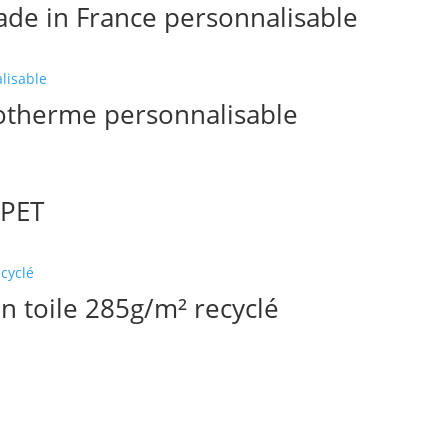
ade in France personnalisable
sotherme personnalisable
rPET
n toile 285g/m² recyclé