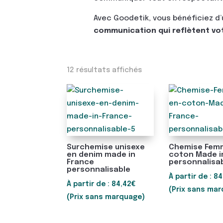
Avec Goodetik, vous bénéficiez d
communication qui reflètent votr
Trié
12 résultats affichés
du
plus
récent
au
plus
ancien
Surchemise unisexe
Chemise Fem
en denim made in
coton Made i
France
personnalisa
personnalisable
À partir de :
84
À partir de :
84,42
€
(Prix sans ma
(Prix sans marquage)