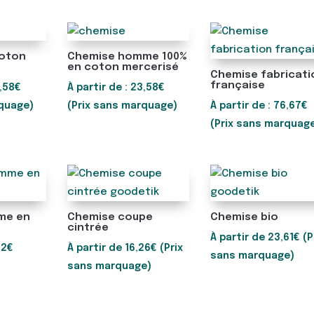
coton
Chemise homme 100%
en coton mercerisé
Chemise fabricati
française
,58
€
À partir de :
23,58
€
rquage)
(Prix sans marquage)
À partir de :
76,67
€
(Prix sans marquag
me en
Chemise coupe
Chemise bio
cintrée
À partir de
23,61
€
(P
32
€
À partir de
16,26
€
(Prix
sans marquage)
sans marquage)