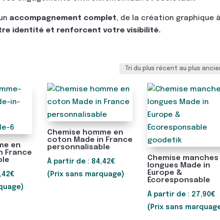
’un
accompagnement complet
, de la création graphique 
e identité et renforcent votre visibilité.
Chemise homme en
coton Made in France
me en
personnalisable
n France
Chemise manches
ble
À partir de :
84,42
€
longues Made in
Europe &
,42
€
(Prix sans marquage)
Écoresponsable
rquage)
À partir de :
27,90
€
(Prix sans marquag