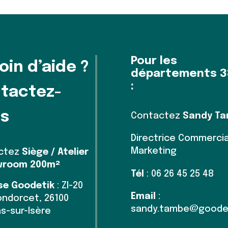
Pour les
oin d’aide ?
départements 3
:
tactez-
s
Contactez
Sandy T
Directrice Commercia
Marketing
ctez
Siège / Atelier
wroom 200m²
Tél
: 06 26 45 25 48
se Goodetik
: ZI-20
Email
:
ndorcet, 26100
sandy.tambe@goodet
s-sur-Isère