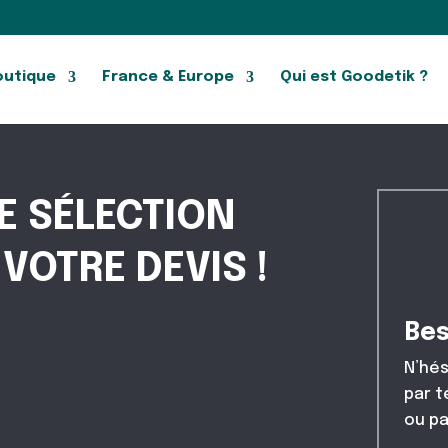
outique
France & Europe
Qui est Goodetik ?
E SÉLECTION
VOTRE DEVIS !
Bes
N’hés
par 
ou pa