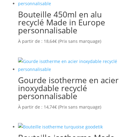
récent
au
Bouteille 450ml en alu
plus
recyclé Made in Europe
ancien
personnalisable
À partir de :
18,64
€
(Prix sans marquage)
Gourde isotherme en acier
inoxydable recyclé
personnalisable
À partir de :
14,74
€
(Prix sans marquage)