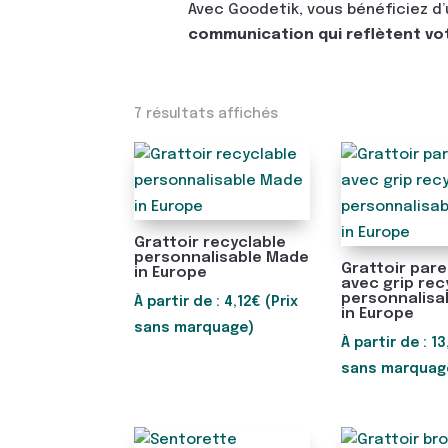
Avec Goodetik, vous bénéficiez d
communication qui reflètent votr
Trié
7 résultats affichés
du
plus
récent
au
plus
Grattoir recyclable
personnalisable Made
ancien
Grattoir pare
in Europe
avec grip rec
personnalisa
À partir de :
4,12
€
(Prix
in Europe
sans marquage)
À partir de :
13
sans marquag