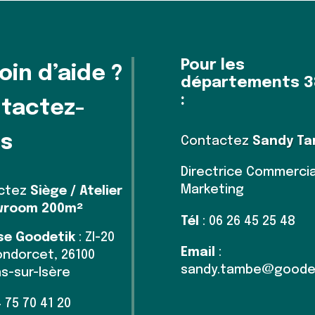
Pour les
oin d’aide ?
départements 3
:
tactez-
s
Contactez
Sandy T
Directrice Commercia
Marketing
ctez
Siège / Atelier
wroom 200m²
Tél
: 06 26 45 25 48
se Goodetik
: ZI-20
Email
:
ndorcet, 26100
sandy.tambe@goodet
s-sur-Isère
4 75 70 41 20