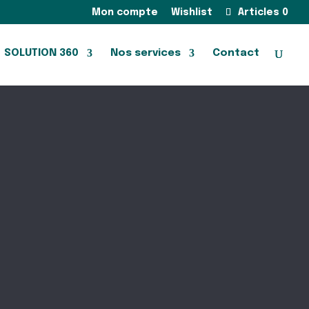
Mon compte
Wishlist
Articles 0
SOLUTION 360
Nos services
Contact
Besoin d'aide ?
N’hésitez pas à nous
contacter
par téléphone au
04 75 70 41
20
ou par email à
contact@goodetik.fr