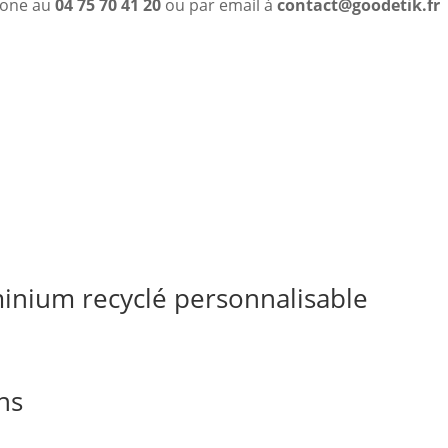
phone au
04 75 70 41 20
ou par email à
contact@goodetik.fr
inium recyclé personnalisable
ns