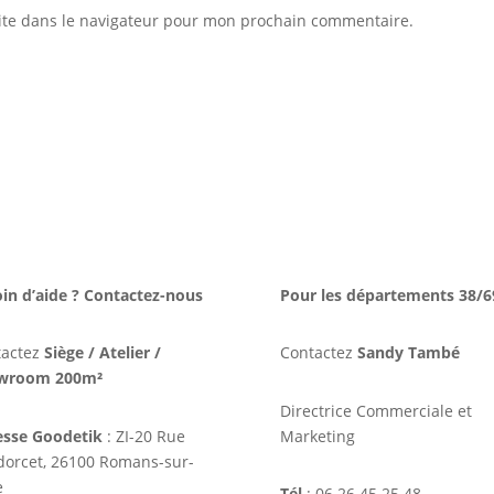
ite dans le navigateur pour mon prochain commentaire.
in d’aide ? Contactez-nous
Pour les départements 38/6
tactez
Siège / Atelier /
Contactez
Sandy També
wroom 200m²
Directrice Commerciale et
esse Goodetik
: ZI-20 Rue
Marketing
orcet, 26100 Romans-sur-
e
Tél
: 06 26 45 25 48