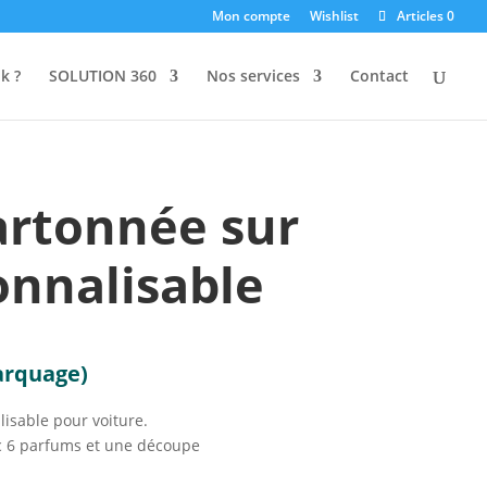
Mon compte
Wishlist
Articles 0
k ?
SOLUTION 360
Nos services
Contact
artonnée sur
nnalisable
arquage)
isable pour voiture.
c 6 parfums et une découpe