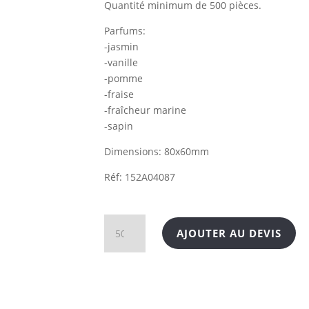
Quantité minimum de 500 pièces.
Parfums:
-jasmin
-vanille
-pomme
-fraise
-fraîcheur marine
-sapin
Dimensions: 80x60mm
Réf: 152A04087
quantité
AJOUTER AU DEVIS
de
Sentorette
cartonnée
sur
mesure