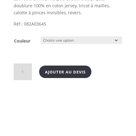
doublure 100% en coton jersey, tricot à mailles,
calotte à pinces invisibles, revers.
Réf.: 082A03645
Couleur
quantité
AJOUTER AU DEVIS
de
Bonnet
coupe
vent
et
respirant