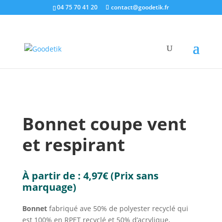
04 75 70 41 20
contact@goodetik.fr
e-shop
/
Ecologique & Ethique
/
Textile Bio
/ Bonnet
coupe vent et respirant
Bonnet coupe vent
et respirant
À partir de :
4,97
€
(Prix sans
marquage)
Bonnet
fabriqué ave 50% de polyester recyclé qui
est 100% en RPET recyclé et 50% d’acrylique,