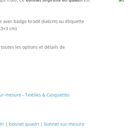
e avec badge brodé (6x6cm) ou étiquette
 (3×3 cm)
toutes les options et détails de
sur-mesure
-
Textiles & Casquettes
ri
|
bonnet quadri
|
bonnet sur-mesure