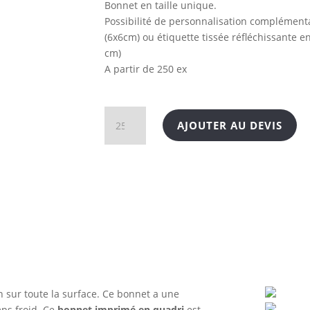
Bonnet en taille unique.
Possibilité de personnalisation complément
(6x6cm) ou étiquette tissée réfléchissante en
cm)
A partir de 250 ex
quantité
AJOUTER AU DEVIS
de
Bonnet
en
quadri
avec
doublure
molleton
 sur toute la surface. Ce bonnet a une
ps froid. Ce
bonnet imprimé en quadri
est