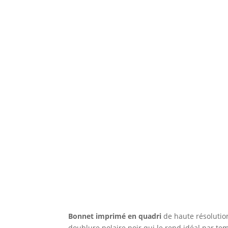
Bonnet imprimé en quadri
de haute résolution
doublure polaire noir qui le rend idéal par tem