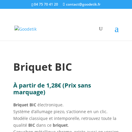
04 75 70 41 20
contact@goodetik.fr
e-shop
/
Goodies Entreprises
/
Briquets
/ Briquet BIC
Briquet BIC
À partir de
1,28
€
(Prix sans
marquage)
Briquet BIC
électronique.
Système d’allumage piezo, s’actionne en un clic.
Modèle classique et intemporelle, retrouvez toute la
qualité
BIC
dans ce
briquet
.
Capuchon métallique chrome, existe aussi en version