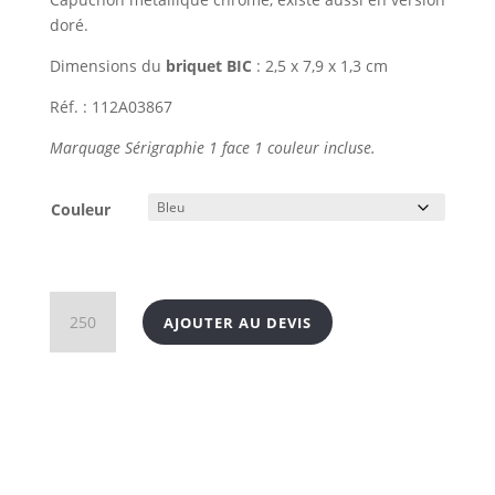
doré.
Dimensions du
briquet BIC
: 2,5 x 7,9 x 1,3 cm
Réf. : 112A03867
Marquage Sérigraphie 1 face 1 couleur incluse.
Couleur
quantité
AJOUTER AU DEVIS
de
Briquet
BIC