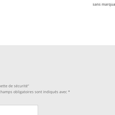
sans marqua
uette de sécurité”
champs obligatoires sont indiqués avec
*