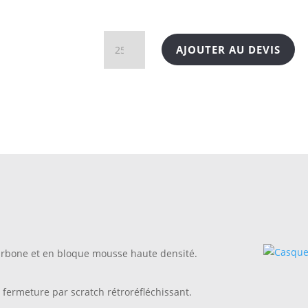
quantité
AJOUTER AU DEVIS
de
Casquette
de
sécurité
arbone et en bloque mousse haute densité.
fermeture par scratch rétroréfléchissant.