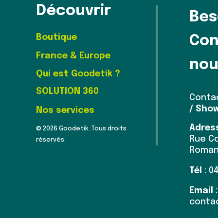
Découvrir
Bes
Boutique
Con
France & Europe
nou
Qui est Goodetik ?
SOLUTION 360
Conta
/ Sho
Nos services
Adres
© 2026 Goodetik. Tous droits
Rue Co
réservés.
Roman
Tél
: 0
Email
:
conta