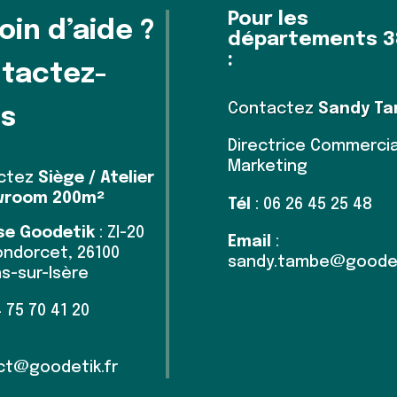
Pour les
oin d’aide ?
départements 3
:
tactez-
Contactez
Sandy T
s
Directrice Commercia
Marketing
ctez
Siège / Atelier
wroom 200m²
Tél
: 06 26 45 25 48
se Goodetik
: ZI-20
Email
:
ndorcet, 26100
sandy.tambe@goodet
s-sur-Isère
4 75 70 41 20
ct@goodetik.fr