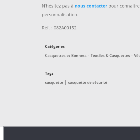
N’hésitez pas à
nous contacter
pour connaitre 
personnalisation.
Réf. : 082A00152
Catégories
-
-
Casquettes et Bonnets
Textiles & Casquettes
Vêt
Tags
|
casquette
casquette de sécurité