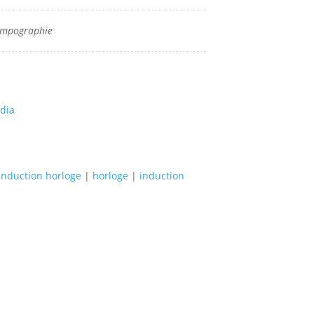
ampographie
dia
induction horloge
|
horloge
|
induction