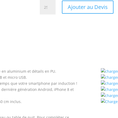
quantité
Ajouter au Devis
de
Chargeur
à
induction
horloge
e en aluminium et détails en PU.
SB et micro USB.
emps que votre smartphone par induction !
 dernière génération Android, iPhone 8 et
50 cm inclus.
eau ou table de nuit. Pour compléter ce