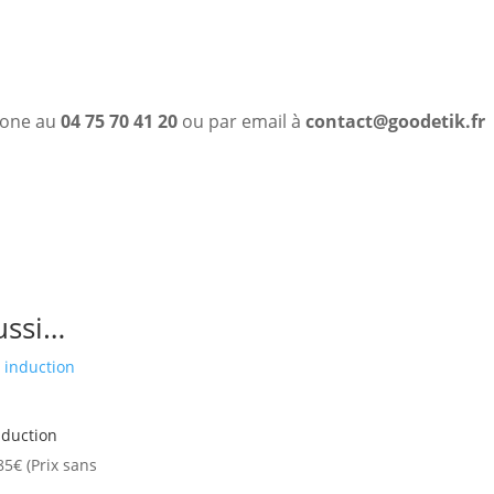
phone au
04 75 70 41 20
ou par email à
contact@goodetik.fr
ussi…
nduction
85
€
(Prix sans