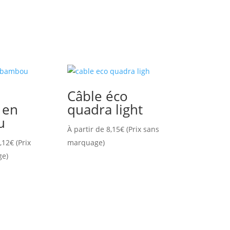
Câble éco
 en
quadra light
u
À partir de
8,15
€
(Prix sans
,12
€
(Prix
marquage)
ge)