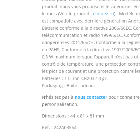
produit, nous vous proposons le calendrier en b
le mois (Voir le produit :
cliquez ici
). Modèle 
est c
ompatible avec dernière génération Androi
Batterie conforme à la directive 2006/66EC, C
télécommunication et radio 1999/5/EC, Conform
dangereuses 2011/65/CE, Conforme à la régle
en PAHS, Conforme à la directive 1907/2006/EC
0,3 W maximum lorsque l’appareil n’est pas uti
contrôle de température, une protection contre
les pics de courant et une protection contre l
Batteries : 1 Li-ion-CR2032-3 gr.
Packaging : Boîte cadeau.
N’hésitez pas à
nous contacter
pour connaitre 
personnalisation.
Dimensions : 44 x 81 x 81 mm
Réf. : 242A03554