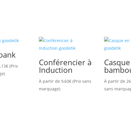
bank
Conférencier à
Casque
,13
€
(Prix
Induction
bambo
ge)
À partir de
9,60
€
(Prix sans
À partir de
26
marquage)
sans marqua