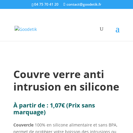
04 75 70 41 20
contact@goodetik.fr
e-shop
/
Evénementiel
/
Evènements & Fêtes
/ Couvre
verre anti intrusion en silicone
Couvre verre anti
intrusion en silicone
À partir de :
1,07
€
(Prix sans
marquage)
Couvercle
100% en silicone alimentaire et sans BPA,
permet de protéger votre boisson des intrusions ou