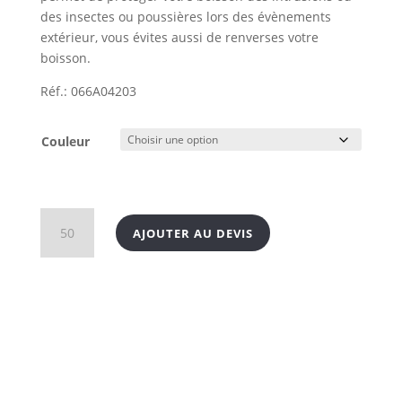
des insectes ou poussières lors des évènements
extérieur, vous évites aussi de renverses votre
boisson.
Réf.: 066A04203
Couleur
quantité
AJOUTER AU DEVIS
de
Couvre
verre
anti
intrusion
en
silicone