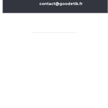
contact@goodetik.fr
Produits similaires
Veste sweat
Pantalon sweat
À partir de
33,74
€
(Prix
À partir de
28,62
€
(Prix
sans marquage)
sans marquage)