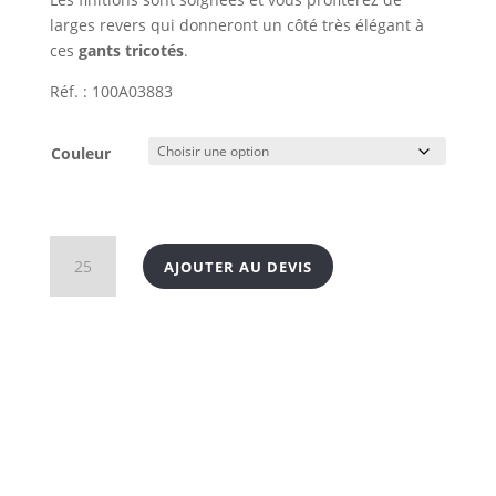
larges revers qui donneront un côté très élégant à
ces
gants tricotés
.
Réf. : 100A03883
Couleur
quantité
AJOUTER AU DEVIS
de
Gants
tricotés