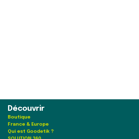
E-mail
*
Enregistrer mon nom, mon e-mail et mon site
dans le navigateur pour mon prochain commentaire.
Envoi
Découvrir
Boutique
France & Europe
Qui est Goodetik ?
SOLUTION 360