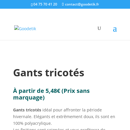
04 75 70 41 20
contact@goodetik.fr
e-shop
/
Sport, Loisirs & plein air
/
Accessoires de
Sport
/ Gants tricotés
Gants tricotés
À partir de
5,48
€
(Prix sans
marquage)
Gants tricotés
idéal pour affronter la période
hivernale. Elégants et extrêmement doux, ils sont en
100% polyacrylique.
Les finitions sont soignées et vous profiterez de