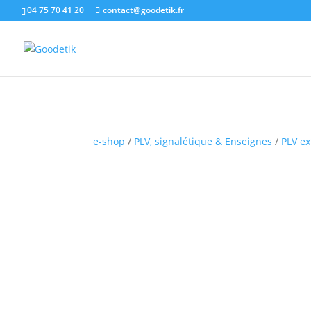
04 75 70 41 20
contact@goodetik.fr
e-shop
/
PLV, signalétique & Enseignes
/
PLV ex