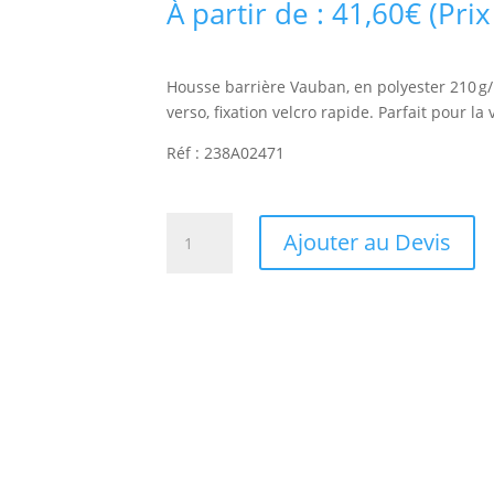
À partir de :
41,60
€
(Prix
Housse barrière Vauban, en polyester 210 g/
verso, fixation velcro rapide. Parfait pour la 
Réf : 238A02471
quantité
Ajouter au Devis
de
Housse
barrière
vauban