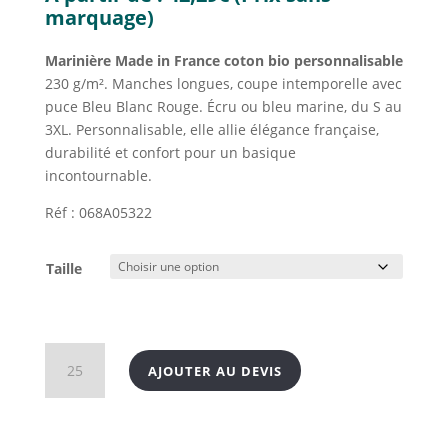
marquage)
Marinière Made in France coton bio personnalisable
230 g/m². Manches longues, coupe intemporelle avec
puce Bleu Blanc Rouge. Écru ou bleu marine, du S au
3XL. Personnalisable, elle allie élégance française,
durabilité et confort pour un basique
incontournable.
Réf : 068A05322
Taille
quantité
AJOUTER AU DEVIS
de
Marinière
Made
in