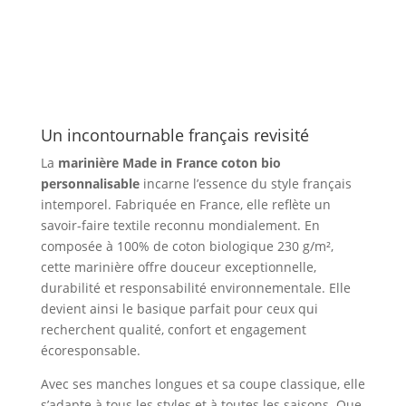
France
coton
bio
personnalisable
Un incontournable français revisité
La
marinière Made in France coton bio
personnalisable
incarne l’essence du style français
intemporel. Fabriquée en France, elle reflète un
savoir-faire textile reconnu mondialement. En
composée à 100% de coton biologique 230 g/m²,
cette marinière offre douceur exceptionnelle,
durabilité et responsabilité environnementale. Elle
devient ainsi le basique parfait pour ceux qui
recherchent qualité, confort et engagement
écoresponsable.
Avec ses manches longues et sa coupe classique, elle
s’adapte à tous les styles et à toutes les saisons. Que