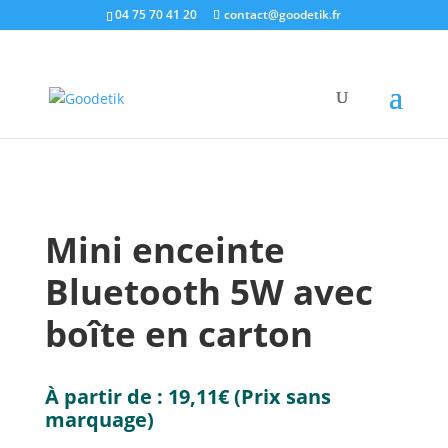
04 75 70 41 20
contact@goodetik.fr
e-shop
/
High-Tech & Multimédia
/
Audio
/ Mini
enceinte Bluetooth 5W avec boîte en carton
Mini enceinte
Bluetooth 5W avec
boîte en carton
À partir de :
19,11
€
(Prix sans
marquage)