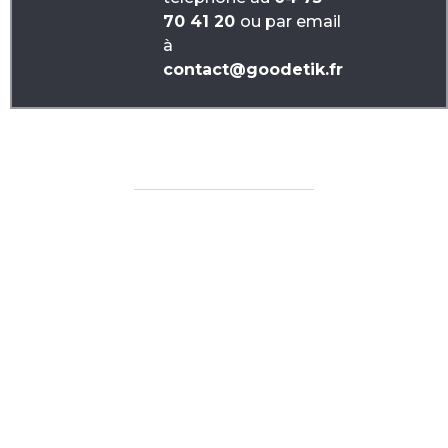
70 41 20
ou par email
à
contact@goodetik.fr
Produits similaires
Enceinte Blaupunkt
tactile
Chargeur à induction
À partir de
24,47
€
(Prix
À partir de
5,85
€
(Prix
sans marquage)
sans marquage)