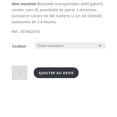
Mini enceinte
Bluetooth transportable, petit gabarit,
cordon, sans fil, possibilité de pairer 2 enceintes,
puissance sonore de 5W, batterie Li-ion de 500mAh,
autonomie de 3-4 heures.
Réf.: 057A02018
Couleur
quantité
AJOUTER AU DEVIS
de
Mini
enceinte
Bluetooth
5W
avec
boîte
en