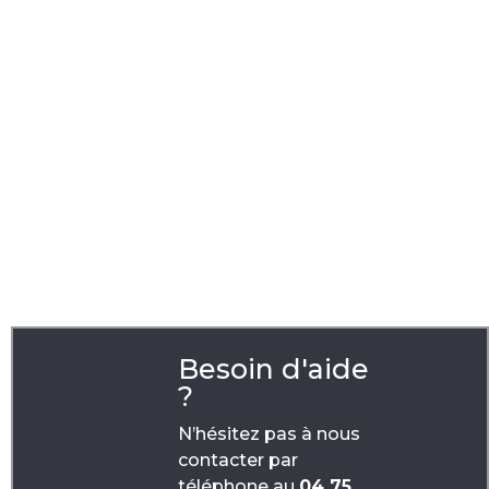
Catégories
-
Audio
High-Tech & Multimédia
Tags
|
mini enceinte
mini enceinte bluetooth
Besoin d'aide
?
N’hésitez pas à nous
contacter par
téléphone au
04 75