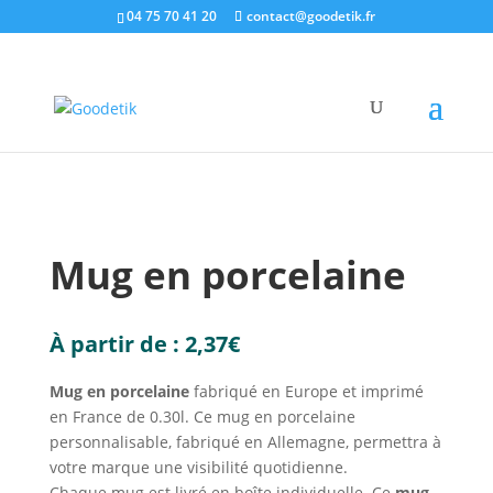
04 75 70 41 20
contact@goodetik.fr
e-shop
/
Made in Europe
/
Objets made in Europe
/
Mug en porcelaine
Mug en porcelaine
À partir de :
2,37
€
Mug en porcelaine
fabriqué en Europe et imprimé
en France de 0.30l. Ce mug en porcelaine
personnalisable, fabriqué en Allemagne, permettra à
votre marque une visibilité quotidienne.
Chaque mug est livré en boîte individuelle. Ce
mug