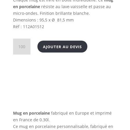
en porcelaine
résiste au lave-vaisselle et passe au
micro-ondes. Finition brillante blanche.
Dimensions : 95,5 x Ø 81,5 mm
Réf : 112A01512
quantité
AJOUTER AU DEVIS
de
Mug
en
porcelaine
Mug en porcelaine
fabriqué en Europe et imprimé
en France de 0.30l.
Ce mug en porcelaine personnalisable, fabriqué en