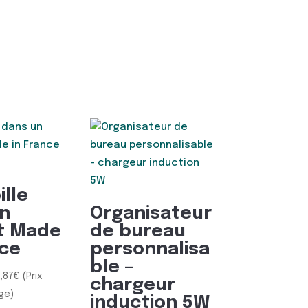
ille
n
Organisateur
t Made
de bureau
nce
personnalisa
ble –
,87
€
(Prix
chargeur
ge)
induction 5W