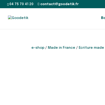
04 75 70 41 20
contact@goodetik.fr
B
e-shop
/
Made in France
/
Ecriture made 