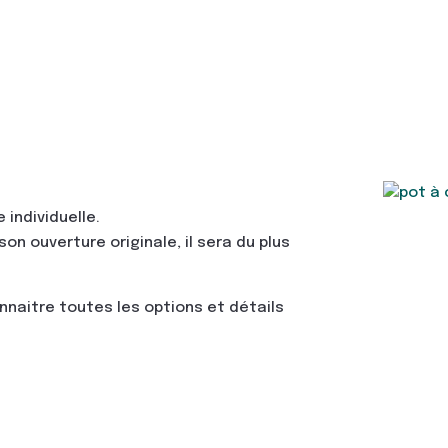
à
crayons
Made
in
France
e individuelle.
n ouverture originale, il sera du plus
nnaitre toutes les options et détails