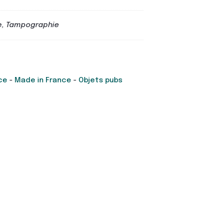
e, Tampographie
ce
-
Made in France
-
Objets pubs