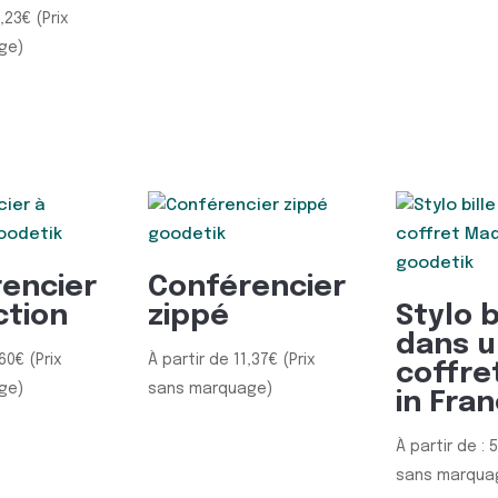
0,23
€
(Prix
ge)
encier
Conférencier
ction
zippé
Stylo b
dans u
,60
€
(Prix
À partir de
11,37
€
(Prix
coffre
ge)
sans marquage)
in Fra
À partir de :
5
sans marqua