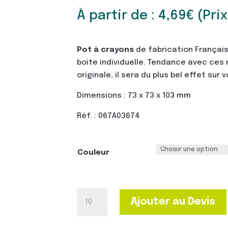
À partir de :
4,69
€
(Pri
Pot à crayons
de fabrication Françai
boîte individuelle. Tendance avec ces
originale, il sera du plus bel effet sur 
Dimensions : 73 x 73 x 103 mm
Réf. : 067A03674
Couleur
quantité
Ajouter au Devis
de
Pot