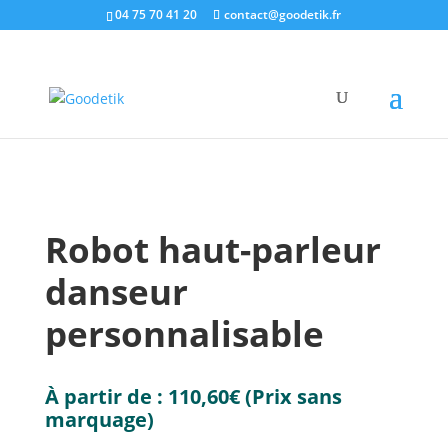
04 75 70 41 20
contact@goodetik.fr
e-shop
/
High-Tech & Multimédia
/
Audio
/ Robot
haut-parleur danseur personnalisable
Robot haut-parleur
danseur
personnalisable
À partir de :
110,60
€
(Prix sans
marquage)