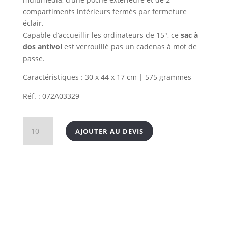
compartiments intérieurs fermés par fermeture
éclair.
Capable d’accueillir les ordinateurs de 15″, ce
sac à
dos antivol
est verrouillé pas un cadenas à mot de
passe.
Caractéristiques : 30 x 44 x 17 cm | 575 grammes
Réf. : 072A03329
quantité
AJOUTER AU DEVIS
de
Sac
à
dos
antivol