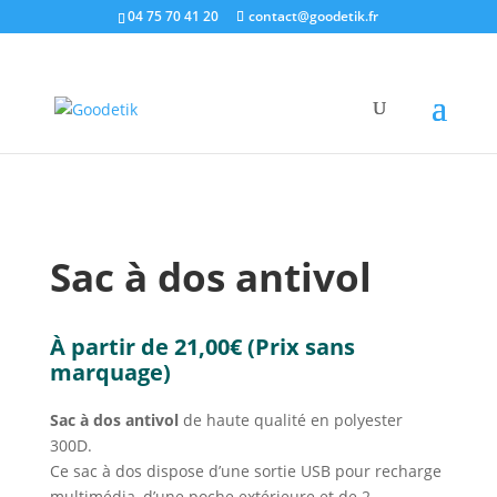
04 75 70 41 20
contact@goodetik.fr
e-shop
/
Sacs & Bagages
/
Sacs loisirs
/ Sac à dos
antivol
Sac à dos antivol
À partir de
21,00
€
(Prix sans
marquage)
Sac à dos antivol
de haute qualité en polyester
300D.
Ce sac à dos dispose d’une sortie USB pour recharge
multimédia, d’une poche extérieure et de 2