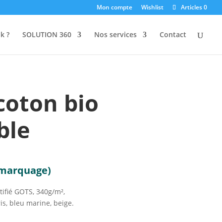
Mon compte
Wishlist
Articles 0
k ?
SOLUTION 360
Nos services
Contact
coton bio
ble
 marquage)
tifié GOTS, 340g/m²,
ris, bleu marine, beige.