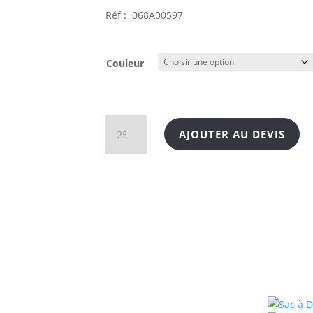
Réf : 068A00597
Couleur
quantité
AJOUTER AU DEVIS
de
Sac
à
dos
en
coton
bio
personnalisable