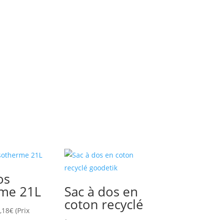
os
rme 21L
Sac à dos en
coton recyclé
,18
€
(Prix