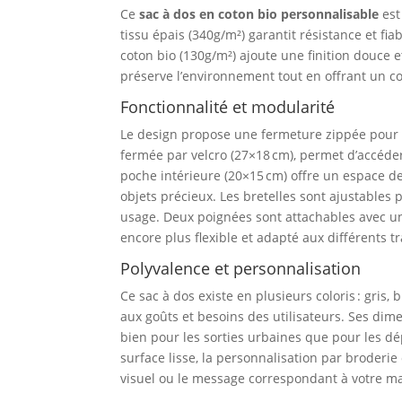
Ce
sac à dos en coton bio personnalisable
est
tissu épais (340g/m²) garantit résistance et fiab
coton bio (130g/m²) ajoute une finition douce e
préserve l’environnement tout en offrant un co
Fonctionnalité et modularité
Le design propose une fermeture zippée pour 
fermée par velcro (27×18 cm), permet d’accéder
poche intérieure (20×15 cm) offre un espace d
objets précieux. Les bretelles sont ajustables
usage. Deux poignées sont attachables avec un
encore plus flexible et adapté aux différents tr
Polyvalence et personnalisation
Ce sac à dos existe en plusieurs coloris : gris,
aux goûts et besoins des utilisateurs. Ses di
bien pour les sorties urbaines que pour les dé
surface lisse, la personnalisation par broderie
visuel ou le message correspondant à votre m