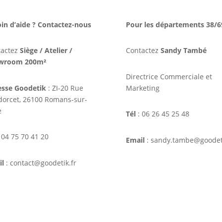
in d’aide ? Contactez-nous
Pour les départements 38/6
tactez
Siège / Atelier /
Contactez
Sandy També
wroom 200m²
Directrice Commerciale et
esse Goodetik
: ZI-20 Rue
Marketing
orcet, 26100 Romans-sur-
e
Tél
: 06 26 45 25 48
 04 75 70 41 20
Email
: sandy.tambe@goodeti
il
: contact@goodetik.fr