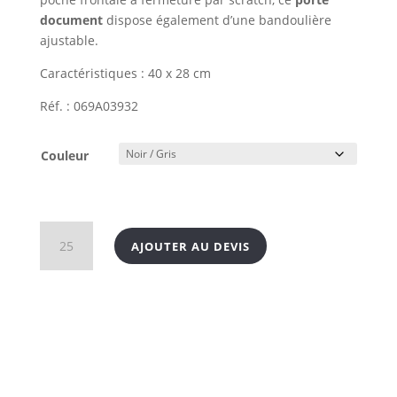
document
dispose également d’une bandoulière
ajustable.
Caractéristiques : 40 x 28 cm
Réf. : 069A03932
Couleur
quantité
AJOUTER AU DEVIS
de
Sac
pochette
bicolor