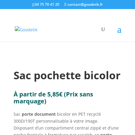
04 75 70 41 20
contact@goodetik.fr
e-shop
/
Sacs & Bagages
/
Sacs de travail
/ Sac
pochette bicolor
Sac pochette bicolor
À partir de
5,85
€
(Prix sans
marquage)
Sac
porte document
bicolor en PET recyclé
300D/190T personnalisable à votre image.
Disposant d’un compartiment central zippé et d’une
poche frontale à fermeture par scratch, ce
porte