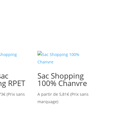
sac
Sac Shopping
ng RPET
100% Chanvre
73
€
(Prix sans
A partir de
5,81
€
(Prix sans
marquage)