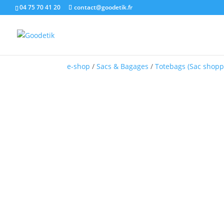
04 75 70 41 20
contact@goodetik.fr
e-shop
/
Sacs & Bagages
/
Totebags (Sac shopp