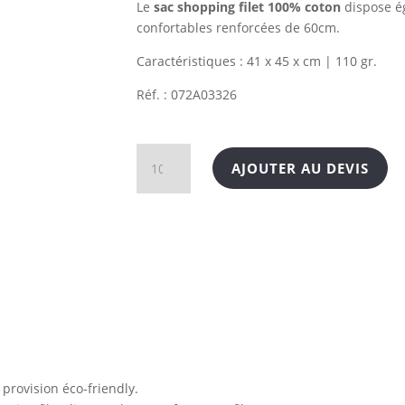
Le
sac shopping filet 100% coton
dispose é
confortables renforcées de 60cm.
Caractéristiques : 41 x 45 x cm | 110 gr.
Réf. : 072A03326
quantité
AJOUTER AU DEVIS
de
Sac
shopping
filet
100%
coton
à provision éco-friendly.