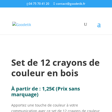
04 75 70 41 20
contact@goodetik.fr
e-shop
/
Made in Europe
/
Écriture made in Europe
/
Set de 12 crayons de couleur en bois
Set de 12 crayons de
couleur en bois
À partir de :
1,25
€
(Prix sans
marquage)
Apportez une touche de couleur à votre
communication avec ce set de 12 crayons de couleur