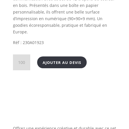
en bois. Présentés dans une boîte en papier
personnalisable, ils offrent une belle surface
d’impression en numérique (90×90×9 mm). Un
goodies écoresponsable, pratique et fabriqué en
Europe.
Réf : 230A01923
quantité
AJOUTER AU DEVIS
de
Set
de
12
crayons
de
couleur
en
bois
Offrez une expérience créative et durable avec ce set