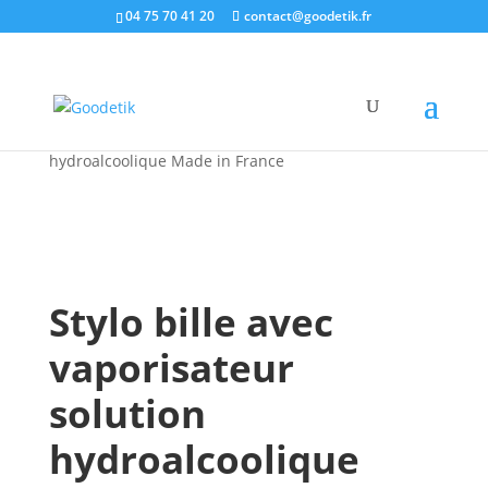
04 75 70 41 20
contact@goodetik.fr
e-shop
/
Hygiène & protection
/
Masque et gel
antibactérien
/ Stylo bille avec vaporisateur solution
hydroalcoolique Made in France
Stylo bille avec
vaporisateur
solution
hydroalcoolique