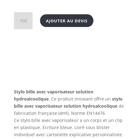
quantité
AJOUTER AU DEVIS
de
Stylo
bille
avec
vaporisateur
solution
hydroalcoolique
Made
in
France
Stylo bille avec vaporisateur solution
hydroalcoolique
. Ce produit innovant offre un
stylo
bille avec vaporisateur solution hydroalcoolique
de
fabrication française (4ml). Norme EN14476
Ce stylo bille avec vaporisateur a un corps et un clip
en plastique. Ecriture bleue. Livré sous blister
individuel avec cartonette explicative personnalisée.