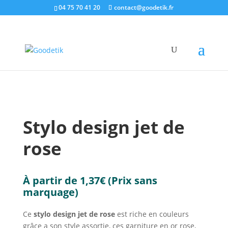
04 75 70 41 20
contact@goodetik.fr
e-shop
/
Bureau & Ecriture
/
Ecriture & Stylos
/ Stylo
design jet de rose
Stylo design jet de
rose
À partir de
1,37
€
(Prix sans
marquage)
Ce
stylo design jet de rose
est riche en couleurs
grâce a son style assortie, ces garniture en or rose,