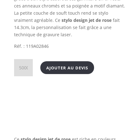
ces anneaux chromés et sa poignée a motif diamant.
La petite couche de souft touch rend se stylo
vraiment agréable. Ce
stylo design jet de rose
fait
14.3cm, la personnalisation se fait grâce a une
technique de gravure laser.
Réf. : 119A02846
quantité
AJOUTER AU DEVIS
de
Stylo
design
jet
de
rose
Ce
stylo design jet de rose
est riche en couleurs