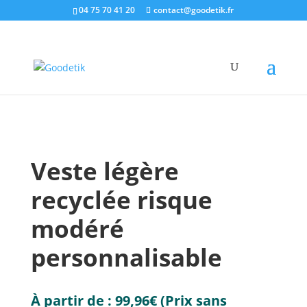
04 75 70 41 20
contact@goodetik.fr
e-shop
/
Vêtements de travail
/
Vêtements du haut
/
Veste légère recyclée risque modéré personnalisable
Veste légère
recyclée risque
modéré
personnalisable
À partir de :
99,96
€
(Prix sans