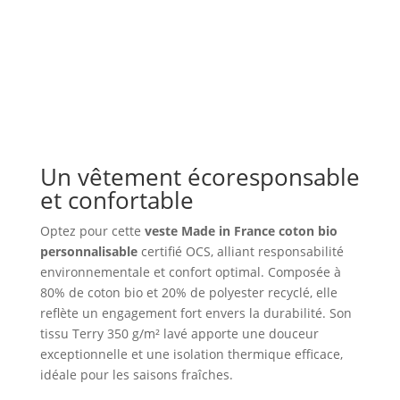
sweat
Made
in
France
coton
bio
personnalisable
Un vêtement écoresponsable
et confortable
Optez pour cette
veste Made in France coton bio
personnalisable
certifié OCS, alliant responsabilité
environnementale et confort optimal. Composée à
80% de coton bio et 20% de polyester recyclé, elle
reflète un engagement fort envers la durabilité. Son
tissu Terry 350 g/m² lavé apporte une douceur
exceptionnelle et une isolation thermique efficace,
idéale pour les saisons fraîches.