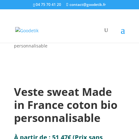
04 75 70 41 20
contact@goodetik.fr
e-shop
/
Made in France
/
Textiles pubs made in
France
/ Veste sweat Made in France coton bio
personnalisable
Veste sweat Made
in France coton bio
personnalisable
À partir de :
51,47
€
(Prix sans