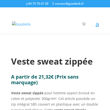
04 75 70 41 20
contact@goodetik.fr
e-shop
/
Textiles & Casquettes
/
Vestes & Parkas
/
Veste sweat zippée
Veste sweat zippée
A partir de
21,32
€
(Prix sans
marquage)
Veste sweat zippée
pour homme aspect brossé en
coton et polyester 300gr/m². Cet article possède un
zip intégral SBS couvert en plastique avec un double
curseur métallique. Cette
veste sweat zippée