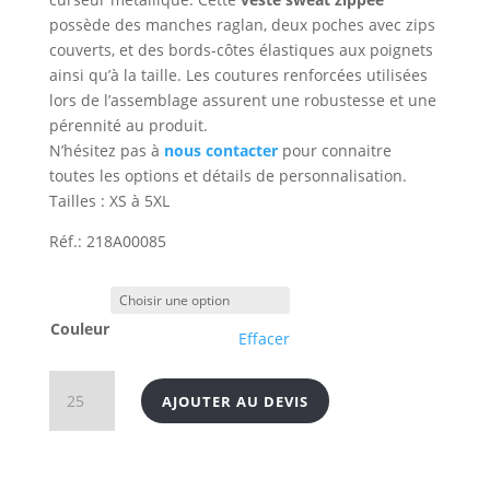
possède des manches raglan, deux poches avec zips
couverts, et des bords-côtes élastiques aux poignets
ainsi qu’à la taille. Les coutures renforcées utilisées
lors de l’assemblage assurent une robustesse et une
pérennité au produit.
N’hésitez pas à
nous contacter
pour connaitre
toutes les options et détails de personnalisation.
Tailles : XS à 5XL
Réf.: 218A00085
Couleur
Effacer
quantité
AJOUTER AU DEVIS
de
Veste
sweat
zippée