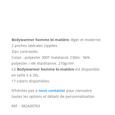
bi-
matière
Bodywarmer homme bi-matière
, léger et moderne.
2 poches latérales zippées.
Zips contrastés.
Corps : polyester 300T matelassé. Côtés : 96%
polyester / 4% élasthanne. 210gr/m².
Ce
Bodywarmer homme bi-matière
est disponible
en taille S à 3XL.
17 coloris disponibles.
N’hésitez pas à
nous contacter
pour connaitre
toutes les options et détails de personnalisation.
Réf. : 082A00763