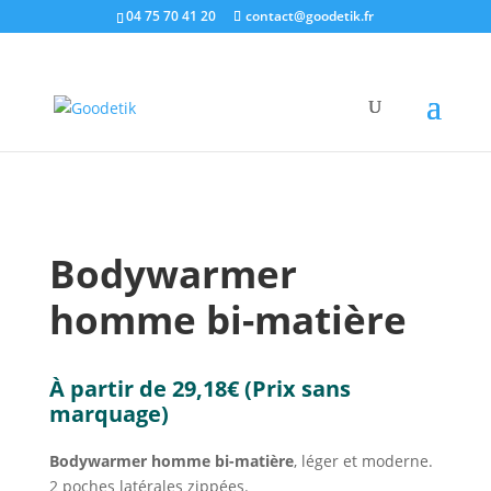
04 75 70 41 20
contact@goodetik.fr
e-shop
/
Textiles & Casquettes
/
Vestes & Parkas
/
Bodywarmer homme bi-matière
Bodywarmer
homme bi-matière
À partir de
29,18
€
(Prix sans
marquage)
Bodywarmer homme bi-matière
, léger et moderne.
2 poches latérales zippées.