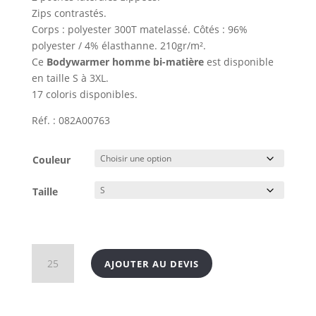
Zips contrastés.
Corps : polyester 300T matelassé. Côtés : 96%
polyester / 4% élasthanne. 210gr/m².
Ce
Bodywarmer homme bi-matière
est disponible
en taille S à 3XL.
17 coloris disponibles.
Réf. : 082A00763
Couleur
Taille
quantité
AJOUTER AU DEVIS
de
Bodywarmer
homme