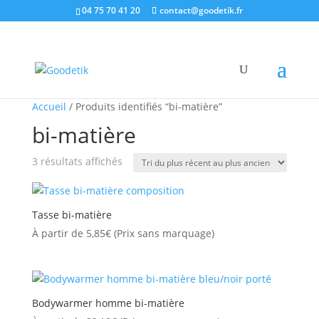
04 75 70 41 20
contact@goodetik.fr
Accueil
/ Produits identifiés “bi-matière”
bi-matière
Trié
3 résultats affichés
du
plus
récent
Tasse bi-matière
au
À partir de
5,85
€
(Prix sans marquage)
plus
ancien
Bodywarmer homme bi-matière