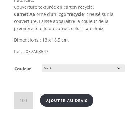
Couverture texturée en carton recyclé.
Carnet A5
orné d’un logo “
recyclé
” creusé sur la
couverture. Laisse apparaître la couleur de la
première feuille du carnet, coloris au choix.
Dimensions : 13 x 18,5 cm.
Réf. : 057A03547
Couleur
quantité
AJOUTER AU DEVIS
de
Carnet
A5
recyclé