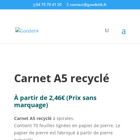
04 75 70 41 20
contact@goodetik.fr
e-shop
/
Ecologique & Ethique
/
Papeterie éthique
/
Carnet A5 recyclé
Carnet A5 recyclé
À partir de
2,46
€
(Prix sans
marquage)
Carnet A5 recyclé
à spirales.
Contient 70 feuilles lignées en papier de pierre. Le
papier de pierre est fabriqué à partir de pierre
naturelle.