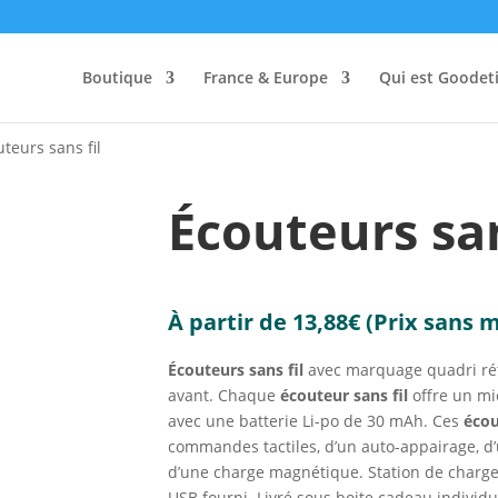
Boutique
France & Europe
Qui est Goodeti
teurs sans fil
Écouteurs san
À partir de
13,88
€
(Prix sans 
É
couteurs sans fil
avec marquage quadri rétr
avant. Chaque
écouteur sans fil
offre un mi
avec une batterie Li-po de 30 mAh. Ces
écou
commandes tactiles, d’un auto-appairage, d’
d’une charge magnétique. Station de charge
USB fourni. Livré sous boite cadeau individu