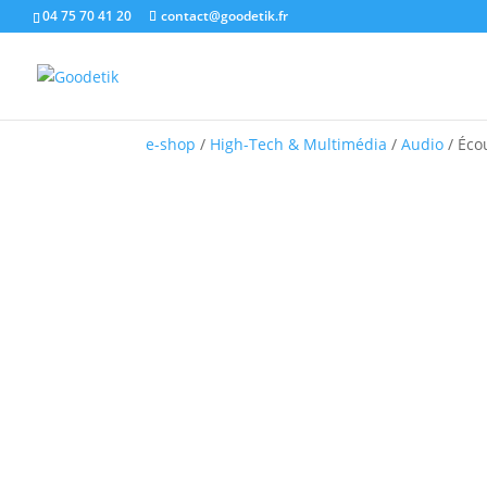
04 75 70 41 20
contact@goodetik.fr
e-shop
/
High-Tech & Multimédia
/
Audio
/ Écou