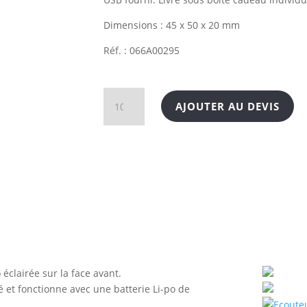
Dimensions : 45 x 50 x 20 mm
Réf. : 066A00295
quantité
AJOUTER AU DEVIS
de
Écouteurs
sans
fil
clairée sur la face avant.
é et fonctionne avec une batterie Li-po de