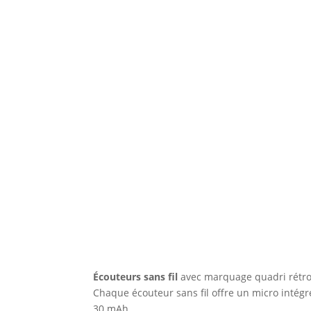
É
couteurs sans fil
avec marquage quadri rétro é
Chaque écouteur sans fil offre un micro intégr
30 mAh.