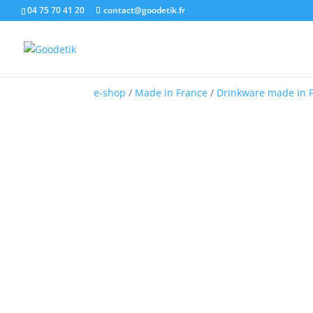
04 75 70 41 20
contact@goodetik.fr
e-shop
/
Made in France
/
Drinkware made in 