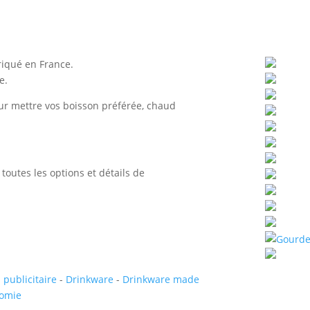
in
France
riqué en France.
e.
our mettre vos boisson préférée, chaud
toutes les options et détails de
 publicitaire
-
Drinkware
-
Drinkware made
nomie