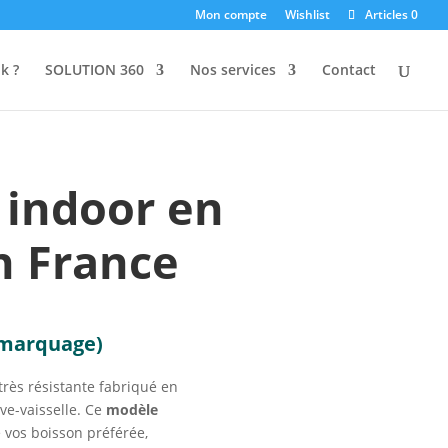
Mon compte
Wishlist
Articles 0
k ?
SOLUTION 360
Nos services
Contact
 indoor en
n France
 marquage)
rès résistante fabriqué en
ave-vaisselle. Ce
modèle
e vos boisson préférée,