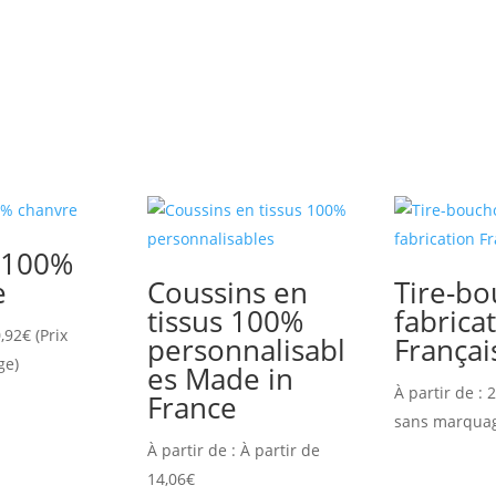
r 100%
e
Coussins en
Tire-b
tissus 100%
fabrica
,92
€
(Prix
personnalisabl
Françai
ge)
es Made in
À partir de :
2
France
sans marqua
À partir de :
À partir de
14,06
€