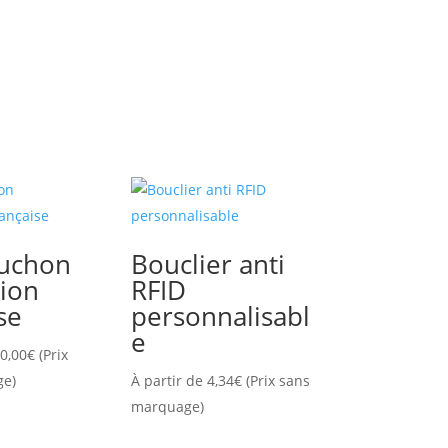
ouchon
Bouclier anti
tion
RFID
se
personnalisabl
e
0,00
€
(Prix
ge)
À partir de
4,34
€
(Prix sans
marquage)