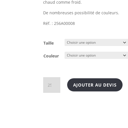
chaud comme froid.
De nombreuses possibilité de couleurs.
Réf. : 256A00008
Taille
Couleur
quantité
AJOUTER AU DEVIS
de
Modèle
GOBI
indoor
en
verre
Made