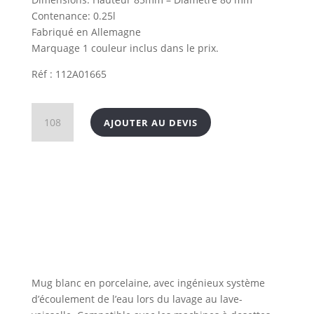
Contenance: 0.25l
Fabriqué en Allemagne
Marquage 1 couleur inclus dans le prix.
Réf : 112A01665
quantité
AJOUTER AU DEVIS
de
Mug
Made
in
Europe
Mug blanc en porcelaine, avec ingénieux système
d’écoulement de l’eau lors du lavage au lave-