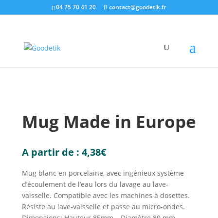
04 75 70 41 20
contact@goodetik.fr
e-shop
/
Made in Europe
/
Objets made in Europe
/
Mug Made in Europe
Mug Made in Europe
A partir de :
4,38
€
Mug blanc en porcelaine, avec ingénieux système
d’écoulement de l’eau lors du lavage au lave-
vaisselle. Compatible avec les machines à dosettes.
Résiste au lave-vaisselle et passe au micro-ondes.
Dimensions: Hauteur 85mm – Diamètre 80 mm