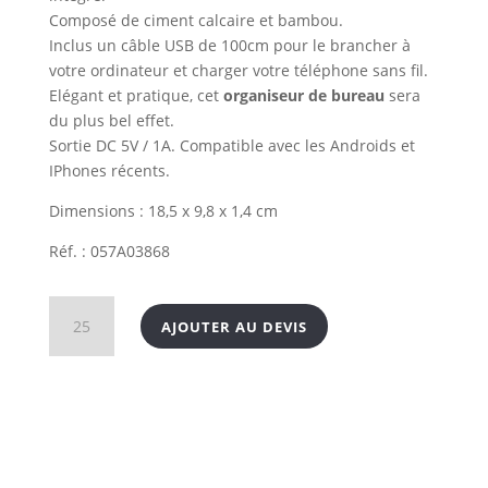
Composé de ciment calcaire et bambou.
Inclus un câble USB de 100cm pour le brancher à
votre ordinateur et charger votre téléphone sans fil.
Elégant et pratique, cet
organiseur de bureau
sera
du plus bel effet.
Sortie DC 5V / 1A. Compatible avec les Androids et
IPhones récents.
Dimensions : 18,5 x 9,8 x 1,4 cm
Réf. : 057A03868
quantité
AJOUTER AU DEVIS
de
Organiseur
de
bureau