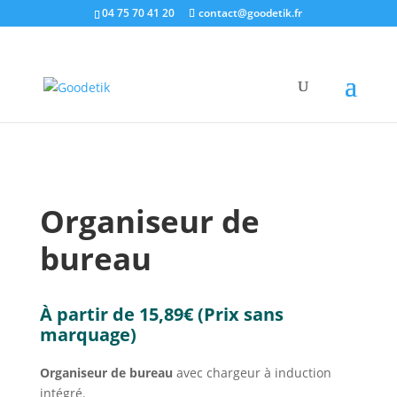
04 75 70 41 20
contact@goodetik.fr
e-shop
/
High-Tech & Multimédia
/
Accessoires
Multimédia
/ Organiseur de bureau
Organiseur de
bureau
À partir de
15,89
€
(Prix sans
marquage)
Organiseur de bureau
avec chargeur à induction
intégré.