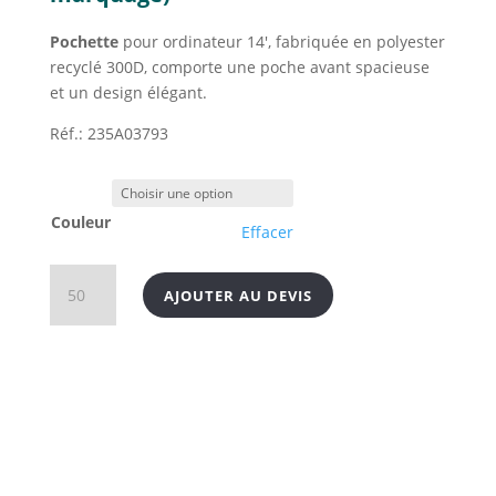
Pochette
pour ordinateur 14′, fabriquée en polyester
recyclé 300D, comporte une poche avant spacieuse
et un design élégant.
Réf.: 235A03793
Couleur
Effacer
quantité
AJOUTER AU DEVIS
de
Pochette
ordinateur
portable
14'
en
polyester
recyclé