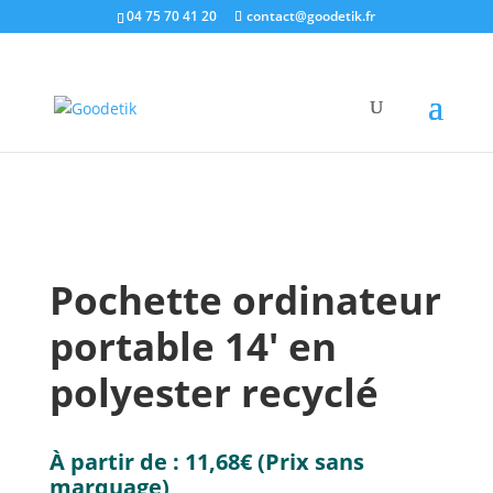
04 75 70 41 20
contact@goodetik.fr
e-shop
/
Ecologique & Ethique
/
Bagagerie
/ Pochette
ordinateur portable 14′ en polyester recyclé
Pochette ordinateur
portable 14′ en
polyester recyclé
À partir de :
11,68
€
(Prix sans
marquage)