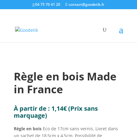
04 75 70 41 20
contact@goodetik.fr
e-shop
/
Made in France
/
Objets pubs made in
France
/ Règle en bois Made in France
Règle en bois Made
in France
À partir de :
1,14
€
(Prix sans
marquage)
Règle en bois
Eco de 17cm sans vernis. Livret dans
un sachet de 18,5cm x 4,5cm. Possibilité de