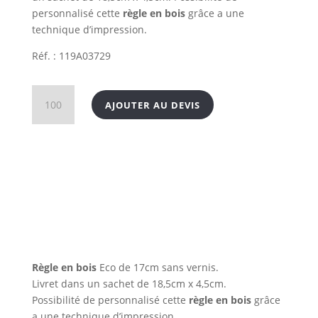
personnalisé cette
règle en bois
grâce a une
technique d’impression.
Réf. : 119A03729
quantité
AJOUTER AU DEVIS
de
Règle
en
bois
Made
in
France
Règle en bois
Eco de 17cm sans vernis.
Livret dans un sachet de 18,5cm x 4,5cm.
Possibilité de personnalisé cette
règle en bois
grâce
a une technique d’impression.