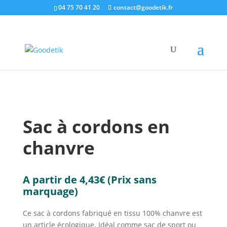
04 75 70 41 20
contact@goodetik.fr
e-shop
/
Ecologique & Ethique
/
Bagagerie
/ Sac à
cordons en chanvre
Sac à cordons en
chanvre
A partir de
4,43
€
(Prix sans
marquage)
Ce sac à cordons fabriqué en tissu 100% chanvre est
un article écologique. Idéal comme sac de sport ou