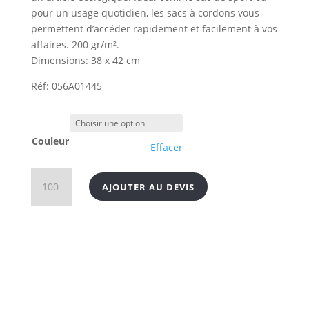
pour un usage quotidien, les sacs à cordons vous
permettent d’accéder rapidement et facilement à vos
affaires. 200 gr/m².
Dimensions: 38 x 42 cm
Réf: 056A01445
Couleur
Effacer
quantité
AJOUTER AU DEVIS
de
Sac
à
cordons
en
chanvre