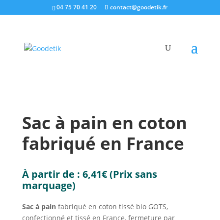
04 75 70 41 20
contact@goodetik.fr
e-shop
/
Made in France
/
Objets pubs made in
France
/ Sac à pain en coton fabriqué en France
Sac à pain en coton
fabriqué en France
À partir de :
6,41
€
(Prix sans
marquage)
Sac à pain
fabriqué en coton tissé bio GOTS,
confectionné et tissé en France, fermeture par