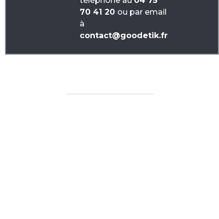
téléphone au
04 75
70 41 20
ou par email
à
contact@goodetik.fr
Produits similaires
Carte 9 carrés chocolat
T-shirt Homme Made in
bio français
France
À partir de :
8,31
€
(Prix
À partir de :
À partir de
sans marquage)
12,54
€
(Prix sans