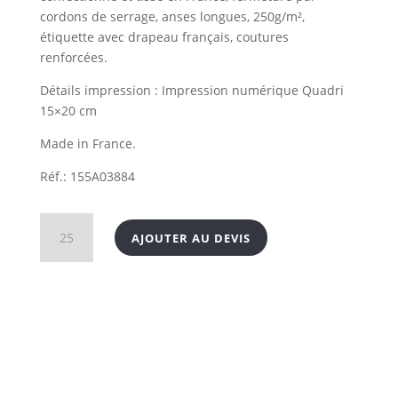
cordons de serrage, anses longues, 250g/m²,
étiquette avec drapeau français, coutures
renforcées.
Détails impression : Impression numérique Quadri
15×20 cm
Made in France.
Réf.: 155A03884
quantité
AJOUTER AU DEVIS
de
Sac
à
pain
en
coton
fabriqué
en