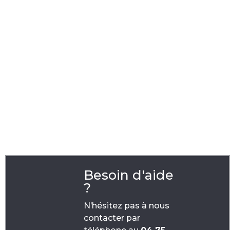
Catégories
-
Made in France
Objets pubs made in France
Tags
|
sac à pain
sac en coton
Besoin d'aide
?
N’hésitez pas à nous
contacter par