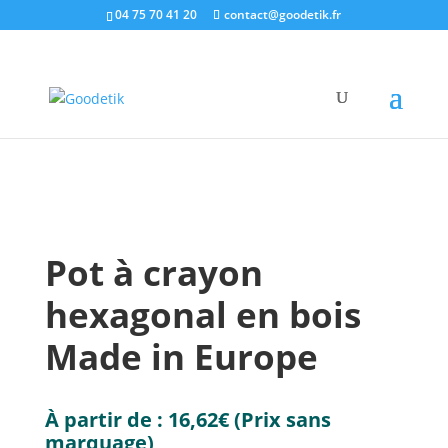
04 75 70 41 20
contact@goodetik.fr
e-shop
/
Made in Europe
/
Objets made in Europe
/
Pot à crayon hexagonal en bois Made in Europe
Pot à crayon
hexagonal en bois
Made in Europe
À partir de :
16,62
€
(Prix sans
marquage)