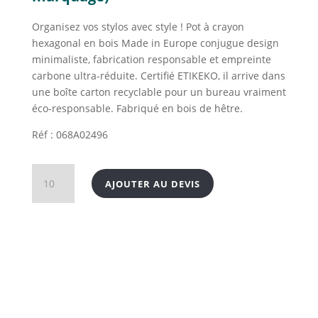
Organisez vos stylos avec style ! Pot à crayon
hexagonal en bois Made in Europe conjugue design
minimaliste, fabrication responsable et empreinte
carbone ultra-réduite. Certifié ETIKEKO, il arrive dans
une boîte carton recyclable pour un bureau vraiment
éco-responsable. Fabriqué en bois de hêtre.
Réf : 068A02496
quantité
AJOUTER AU DEVIS
de
Pot
à
crayon
hexagonal
en
bois
Made