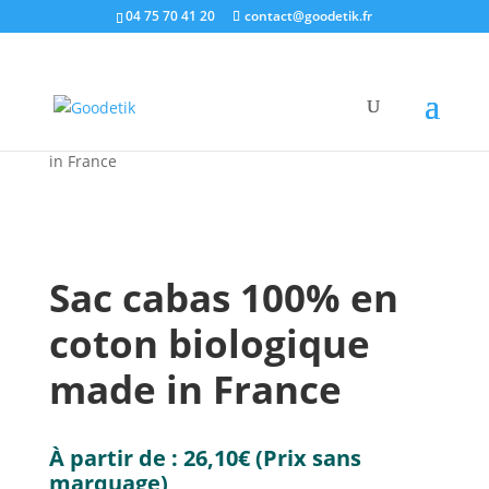
04 75 70 41 20
contact@goodetik.fr
e-shop
/
Made in France
/
Objets pubs made in
France
/ Sac cabas 100% en coton biologique made
in France
Sac cabas 100% en
coton biologique
made in France
À partir de :
26,10
€
(Prix sans
marquage)