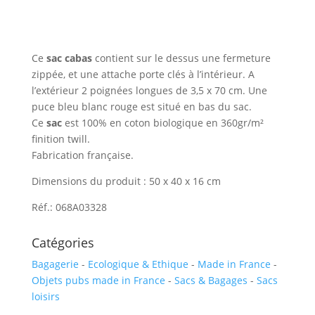
made
in
France
Ce
sac cabas
contient sur le dessus une fermeture
zippée, et une attache porte clés à l’intérieur. A
l’extérieur 2 poignées longues de 3,5 x 70 cm. Une
puce bleu blanc rouge est situé en bas du sac.
Ce
sac
est 100% en coton biologique en 360gr/m²
finition twill.
Fabrication française.
Dimensions du produit : 50 x 40 x 16 cm
Réf.: 068A03328
Catégories
Bagagerie
-
Ecologique & Ethique
-
Made in France
-
Objets pubs made in France
-
Sacs & Bagages
-
Sacs
loisirs