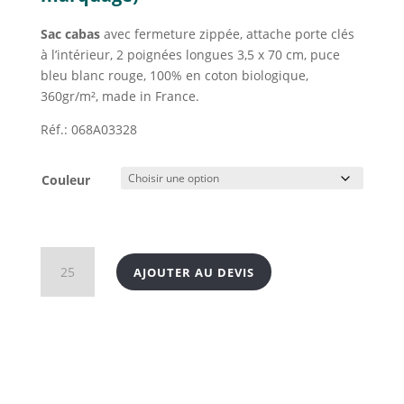
Sac cabas
avec fermeture zippée, attache porte clés
à l’intérieur, 2 poignées longues 3,5 x 70 cm, puce
bleu blanc rouge, 100% en coton biologique,
360gr/m², made in France.
Réf.: 068A03328
Couleur
quantité
AJOUTER AU DEVIS
de
Sac
cabas
100%
en
coton
biologique