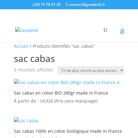
04 75 70 41 20
contact@goodetik.fr
Accueil
/ Produits identifiés “sac cabas”
sac cabas
Trié
3 résultats affichés
du
plus
récent
Sac cabas en coton BIO 280gr made in France
au
À partir de :
14,92
€
(Prix sans marquage)
plus
ancien
Sac cabas 100% en coton biologique made in France