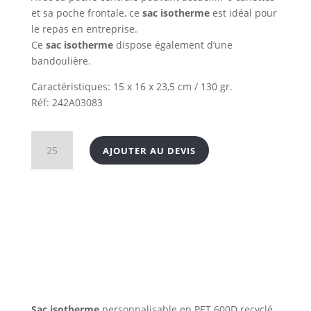
et sa poche frontale, ce
sac isotherme
est idéal pour
le repas en entreprise.
Ce
sac isotherme
dispose également d’une
bandoulière.
Caractéristiques: 15 x 16 x 23,5 cm / 130 gr.
Réf: 242A03083
quantité
AJOUTER AU DEVIS
de
Sac
isotherme
recyclé
Sac isotherme
personnalisable en PET 600D recyclé.