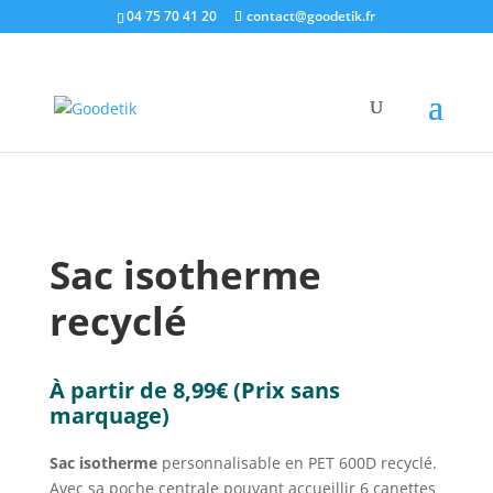
04 75 70 41 20
contact@goodetik.fr
e-shop
/
Sacs & Bagages
/
Sacs isothermes
/ Sac
isotherme recyclé
Sac isotherme
recyclé
À partir de
8,99
€
(Prix sans
marquage)
Sac isotherme
personnalisable en PET 600D recyclé.
Avec sa poche centrale pouvant accueillir 6 canettes