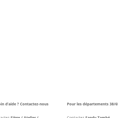
in d’aide ? Contactez-nous
Pour les départements 38/6
tactez
Siège / Atelier /
Contactez
Sandy També