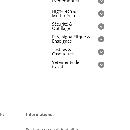
Evénementiel
High-Tech &
Multimédia
Sécurité &
Outillage
PLV, signalétique &
Enseignes
Textiles &
Casquettes
Vêtements de
travail
9 :
Informations :
Politique de confidentialité