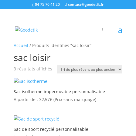
04 75 70 41 20
contact@goodetik.fr
Accueil
/ Produits identifiés “sac loisir”
sac loisir
Trié
3 résultats affichés
du
plus
récent
Sac isotherme imperméable personnalisable
au
A partir de :
32,57
€
(Prix sans marquage)
plus
ancien
Sac de sport recyclé personnalisable