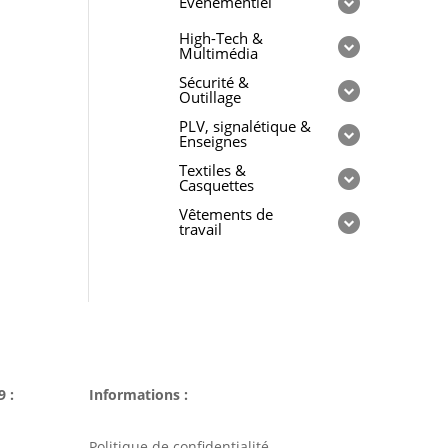
Evénementiel
High-Tech &
Multimédia
Sécurité &
Outillage
PLV, signalétique &
Enseignes
Textiles &
Casquettes
Vêtements de
travail
9 :
Informations :
Politique de confidentialité