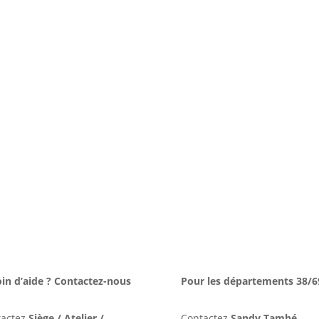
in d’aide ? Contactez-nous
Pour les départements 38/6
tactez
Siège / Atelier /
Contactez
Sandy També